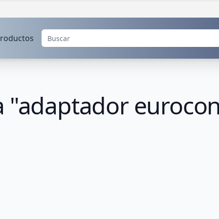
roductos
 "adaptador eurocone