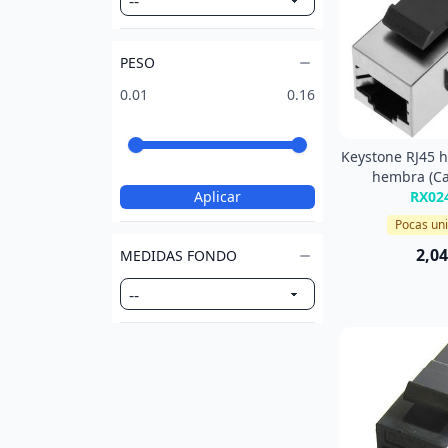
PESO
0.01
0.16
Keystone RJ45 
hembra (Ca
Aplicar
RX02
Pocas un
2,04
MEDIDAS FONDO