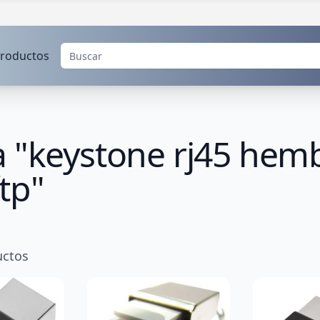
roductos
 "keystone rj45 hemb
tp"
ctos