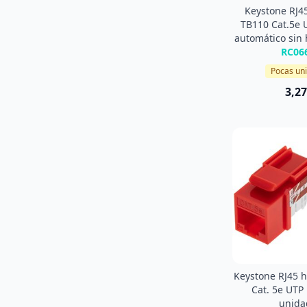
Keystone RJ4
TB110 Cat.5e 
automático sin
RC06
Pocas un
3,27
Keystone RJ45 
Cat. 5e UTP
unida