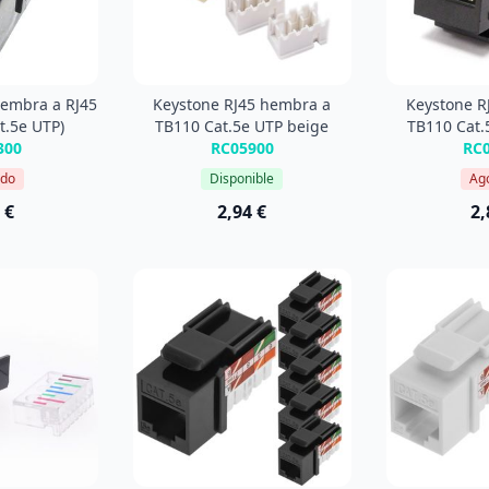
hembra a RJ45
Keystone RJ45 hembra a
Keystone R
t.5e UTP)
TB110 Cat.5e UTP beige
TB110 Cat.
300
RC05900
RC
ado
Disponible
Ag
 €
2,94 €
2,