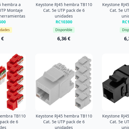
5 hembra a
Keystone RJ45 hembra TB110
Keystone RJ4
UTP Montaje
Cat. 5e UTP pack de 6
Cat. 5e U
 herramientas
unidades
uni
600
RC10300
RC
idades
Disponible
Disp
 €
6,36 €
6,
hembra TB110
Keystone RJ45 hembra TB110
Keystone RJ4
 pack de 6
Cat. 5e UTP pack de 6
Cat. 5e U
des
unidades
uni