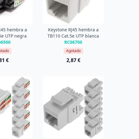
J45 hembra a
Keystone RJ45 hembra a
5e UTP negra
TB110 Cat.5e UTP blanca
06500
RC06700
otado
Agotado
81 €
2,87 €