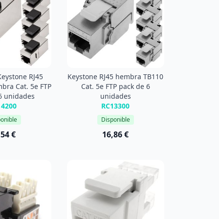
Keystone RJ45
Keystone RJ45 hembra TB110
bra Cat. 5e FTP
Cat. 5e FTP pack de 6
6 unidades
unidades
14200
RC13300
onible
Disponible
,54 €
16,86 €