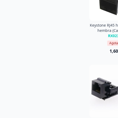
Keystone RJ45 
hembra (Ca
RX02
Agot
1,60