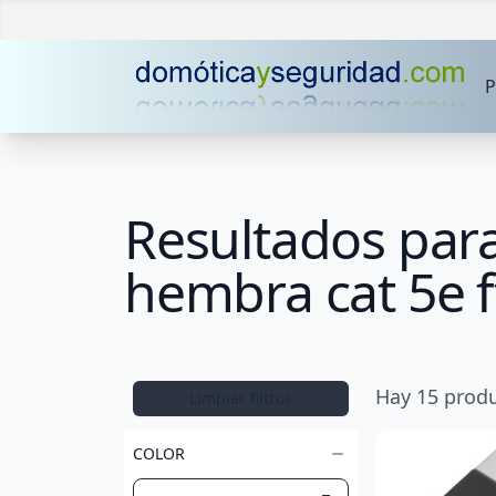
P
Resultados para
hembra cat 5e f
Hay
15
produ
Limpiar filtros
COLOR