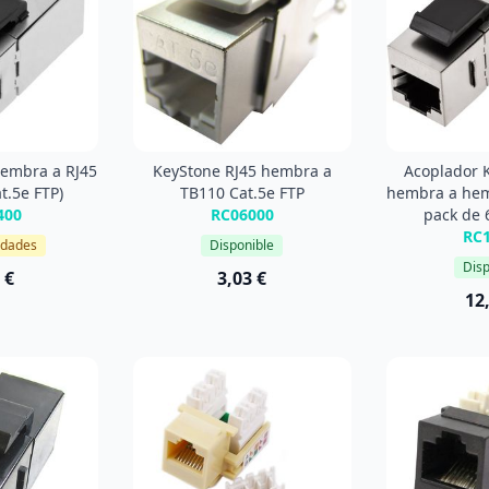
hembra a RJ45
KeyStone RJ45 hembra a
Acoplador 
t.5e FTP)
TB110 Cat.5e FTP
hembra a hem
400
RC06000
pack de 
RC
idades
Disponible
Disp
 €
3,03 €
12