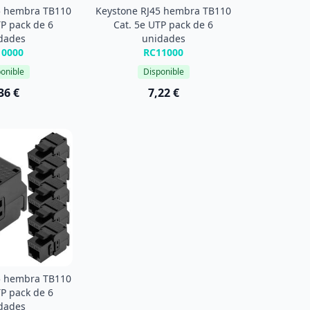
5 hembra TB110
Keystone RJ45 hembra TB110
TP pack de 6
Cat. 5e UTP pack de 6
dades
unidades
10000
RC11000
onible
Disponible
36 €
7,22 €
5 hembra TB110
TP pack de 6
dades