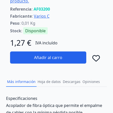
producto.
Referencia
:
AF03200
Fabricante
:
Varios C
Peso
: 0,01 Kg
Stock
:
Disponible
1,27 €
IVA incluído
Añadir al carro
Añad
Más información
Hoja de datos
Descargas
Opiniones
Description
Especificaciones
Acoplador de fibra óptica que permite el empalme
de cables con la mínima pérdida posible.