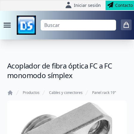
Iniciar sesión
Contacto
Acoplador de fibra óptica FC a FC
monomodo símplex
Productos
Cables y conectores
Panel rack 19"
Home