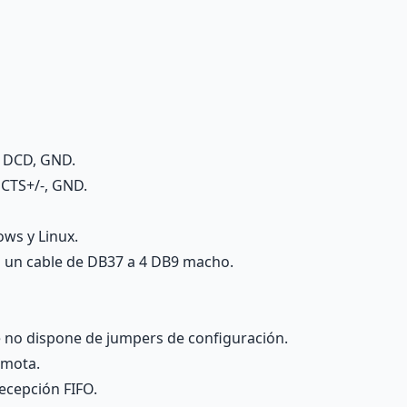
, DCD, GND.
 CTS+/-, GND.
ws y Linux.
a un cable de DB37 a 4 DB9 macho.
e no dispone de jumpers de configuración.
emota.
recepción FIFO.