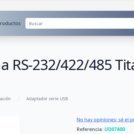
roductos
a RS-232/422/485 Tit
ación
Adaptador serie USB
No hay opiniones; sé el p
Referencia
:
UD07400