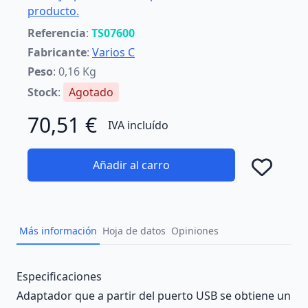
producto.
Referencia
:
TS07600
Fabricante
:
Varios C
Peso
: 0,16 Kg
Stock
:
Agotado
70,51 €
IVA incluído
Añadir al carro
Añad
Más información
Hoja de datos
Opiniones
Description
Especificaciones
Adaptador que a partir del puerto USB se obtiene un