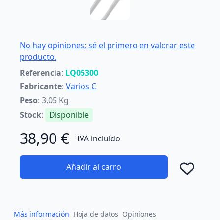
No hay opiniones; sé el primero en valorar este
producto.
Referencia
:
LQ05300
Fabricante
:
Varios C
Peso
: 3,05 Kg
Stock
:
Disponible
38,90 €
IVA incluído
Añadir al carro
Añad
Más información
Hoja de datos
Opiniones