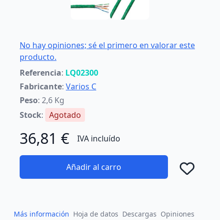
No hay opiniones; sé el primero en valorar este
producto.
Referencia
:
LQ02300
Fabricante
:
Varios C
Peso
: 2,6 Kg
Stock
:
Agotado
36,81 €
IVA incluído
Añadir al carro
Añad
Más información
Hoja de datos
Descargas
Opiniones