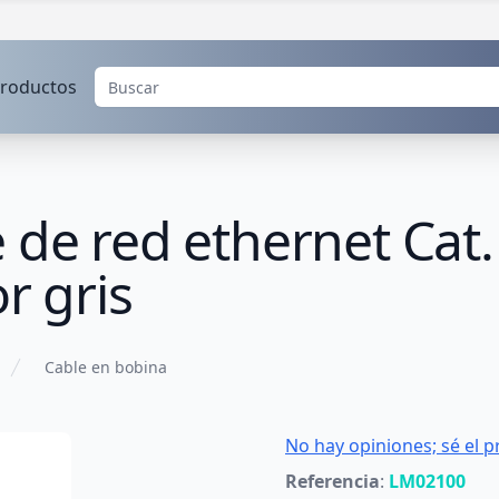
roductos
 de red ethernet Cat
r gris
Cable en bobina
No hay opiniones; sé el p
Referencia
:
LM02100