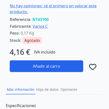
No hay opiniones; sé el primero en valorar este
producto.
Referencia
:
NT43100
Fabricante
:
Varios C
Peso
: 0,17 Kg
Stock
:
Agotado
4,16 €
IVA incluído
Añadir al carro
Añad
Más información
Hoja de datos
Opiniones
Description
Especificaciones