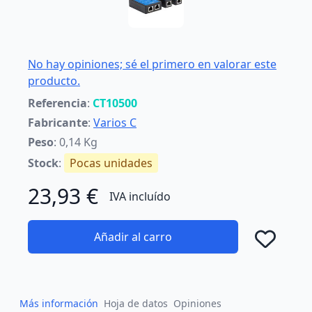
No hay opiniones; sé el primero en valorar este
producto.
Referencia
:
CT10500
Fabricante
:
Varios C
Peso
: 0,14 Kg
Stock
:
Pocas unidades
23,93 €
IVA incluído
Añadir al carro
Añad
Más información
Hoja de datos
Opiniones