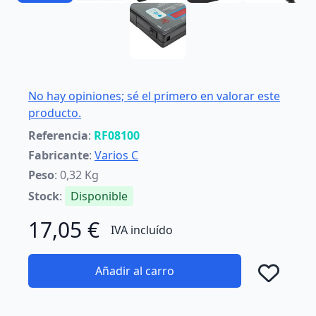
No hay opiniones; sé el primero en valorar este
producto.
Referencia
:
RF08100
Fabricante
:
Varios C
Peso
: 0,32 Kg
Stock
:
Disponible
17,05 €
IVA incluído
Añadir al carro
Añad