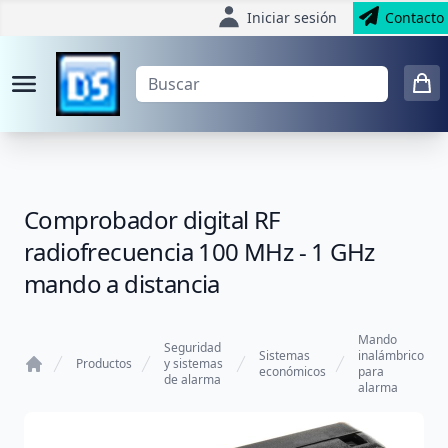
Iniciar sesión
Contacto
Comprobador digital RF
radiofrecuencia 100 MHz - 1 GHz
mando a distancia
Mando
Seguridad
Sistemas
inalámbrico
Productos
y sistemas
económicos
para
de alarma
Home
alarma