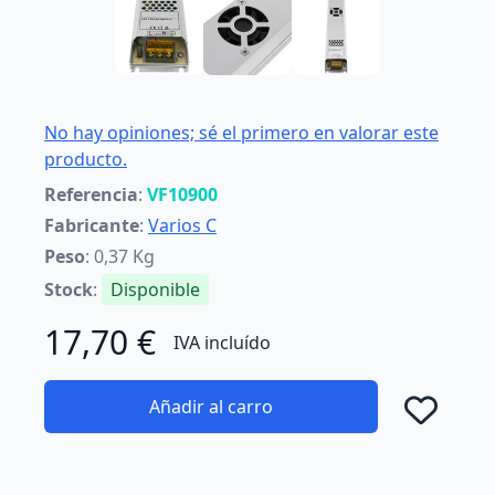
No hay opiniones; sé el primero en valorar este
producto.
Referencia
:
VF10900
Fabricante
:
Varios C
Peso
: 0,37 Kg
Stock
:
Disponible
17,70 €
IVA incluído
Añadir al carro
Añad