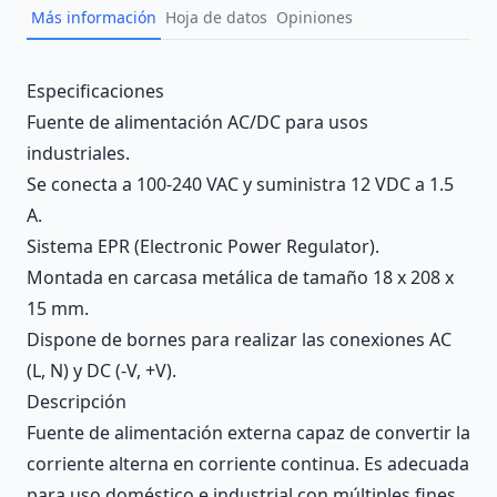
Más información
Hoja de datos
Opiniones
Description
Especificaciones
Fuente de alimentación AC/DC para usos
industriales.
Se conecta a 100-240 VAC y suministra 12 VDC a 1.5
A.
Sistema EPR (Electronic Power Regulator).
Montada en carcasa metálica de tamaño 18 x 208 x
15 mm.
Dispone de bornes para realizar las conexiones AC
(L, N) y DC (-V, +V).
Descripción
Fuente de alimentación externa capaz de convertir la
corriente alterna en corriente continua. Es adecuada
para uso doméstico e industrial con múltiples fines,