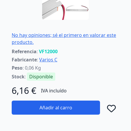
No hay opiniones; sé el primero en valorar este
producto.
Referencia
:
VF12000
Fabricante
:
Varios C
Peso
: 0,06 Kg
Stock
:
Disponible
6,16 €
IVA incluído
Añadir al carro
Añad