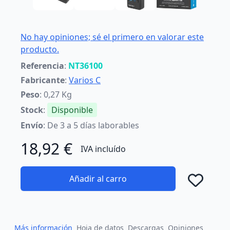
No hay opiniones; sé el primero en valorar este
producto.
Referencia
:
NT36100
Fabricante
:
Varios C
Peso
: 0,27 Kg
Stock
:
Disponible
Envío
: De 3 a 5 días laborables
18,92 €
IVA incluído
Añadir al carro
Añad
Más información
Hoja de datos
Descargas
Opiniones