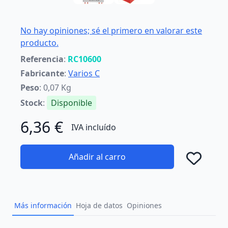
No hay opiniones; sé el primero en valorar este
producto.
Referencia
:
RC10600
Fabricante
:
Varios C
Peso
: 0,07 Kg
Stock
:
Disponible
6,36 €
IVA incluído
Añadir al carro
Añad
Más información
Hoja de datos
Opiniones