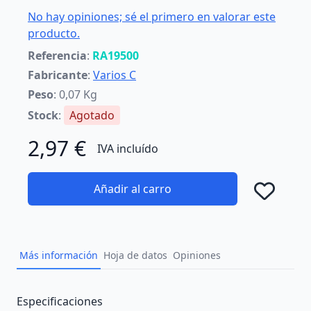
No hay opiniones; sé el primero en valorar este
producto.
Referencia
:
RA19500
Fabricante
:
Varios C
Peso
: 0,07 Kg
Stock
:
Agotado
2,97 €
IVA incluído
Añadir al carro
Añad
Más información
Hoja de datos
Opiniones
Description
Especificaciones