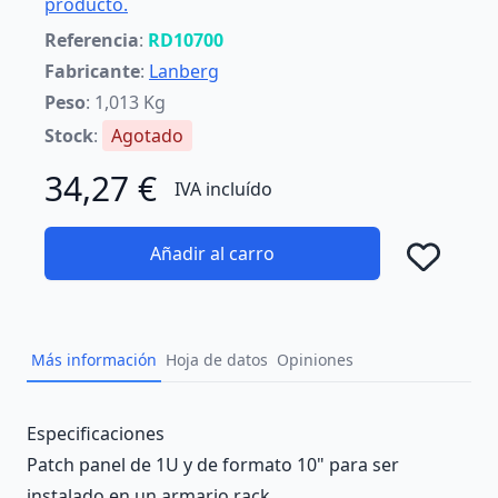
producto.
Referencia
:
RD10700
Fabricante
:
Lanberg
Peso
: 1,013 Kg
Stock
:
Agotado
34,27 €
IVA incluído
Añadir al carro
Añad
Más información
Hoja de datos
Opiniones
Description
Especificaciones
Patch panel de 1U y de formato 10" para ser
instalado en un armario rack.