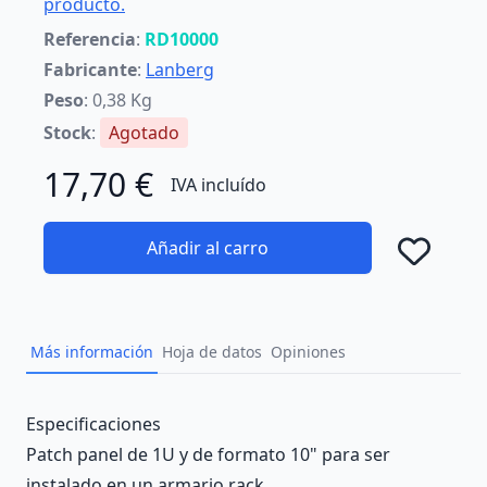
producto.
Referencia
:
RD10000
Fabricante
:
Lanberg
Peso
: 0,38 Kg
Stock
:
Agotado
17,70 €
IVA incluído
Añadir al carro
Añad
Más información
Hoja de datos
Opiniones
Description
Especificaciones
Patch panel de 1U y de formato 10" para ser
instalado en un armario rack.