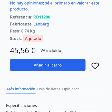
No hay opiniones; sé el primero en valorar este
producto.
Referencia
:
RD11200
Fabricante
:
Lanberg
Peso
: 0,74 Kg
Stock
:
Agotado
45,56 €
IVA incluído
Añadir al carro
Añad
Más información
Hoja de datos
Opiniones
Description
Especificaciones