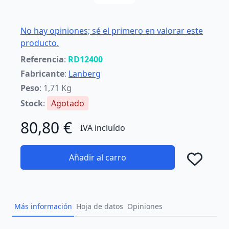
No hay opiniones; sé el primero en valorar este
producto.
Referencia
:
RD12400
Fabricante
:
Lanberg
Peso
: 1,71 Kg
Stock
:
Agotado
80,80 €
IVA incluído
Añadir al carro
Añad
Más información
Hoja de datos
Opiniones