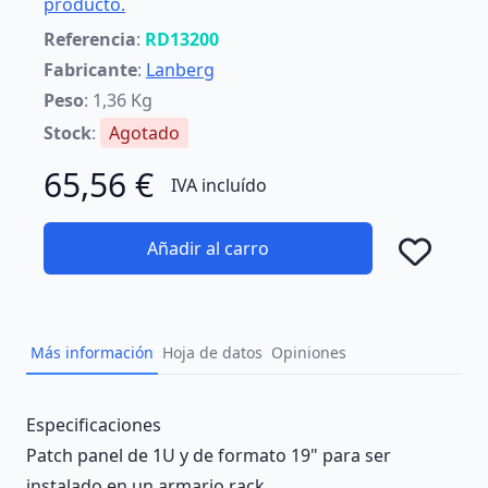
producto.
Referencia
:
RD13200
Fabricante
:
Lanberg
Peso
: 1,36 Kg
Stock
:
Agotado
65,56 €
IVA incluído
Añadir al carro
Añad
Más información
Hoja de datos
Opiniones
Description
Especificaciones
Patch panel de 1U y de formato 19" para ser
instalado en un armario rack.