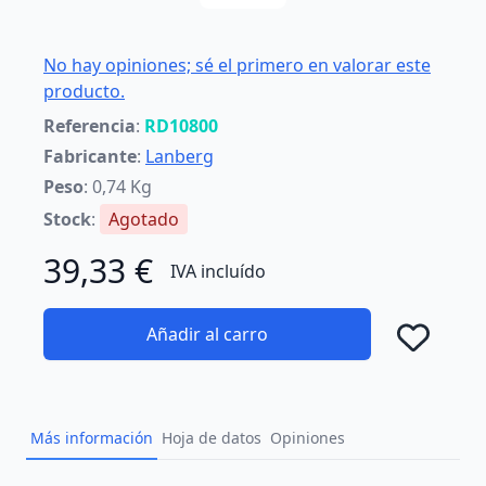
No hay opiniones; sé el primero en valorar este
producto.
Referencia
:
RD10800
Fabricante
:
Lanberg
Peso
: 0,74 Kg
Stock
:
Agotado
39,33 €
IVA incluído
Añadir al carro
Añad
Más información
Hoja de datos
Opiniones