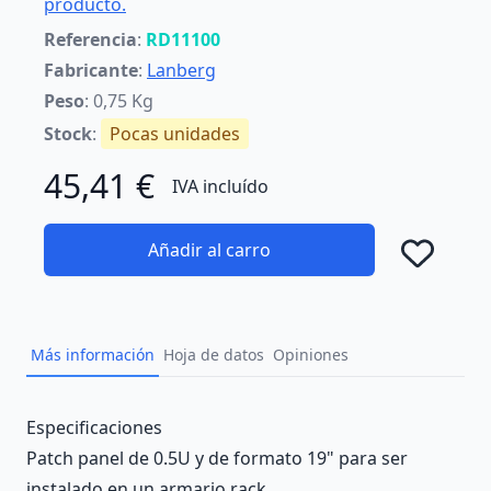
producto.
Referencia
:
RD11100
Fabricante
:
Lanberg
Peso
: 0,75 Kg
Stock
:
Pocas unidades
45,41 €
IVA incluído
Añadir al carro
Añad
Más información
Hoja de datos
Opiniones
Description
Especificaciones
Patch panel de 0.5U y de formato 19" para ser
instalado en un armario rack.