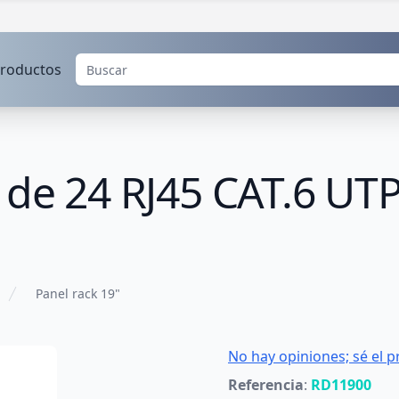
roductos
 de 24 RJ45 CAT.6 UT
Panel rack 19"
No hay opiniones; sé el p
Referencia
:
RD11900