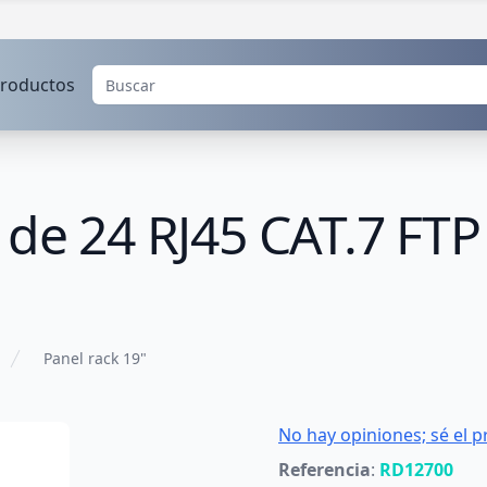
roductos
 de 24 RJ45 CAT.7 FT
Panel rack 19"
No hay opiniones; sé el p
Referencia
:
RD12700