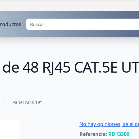
roductos
" de 48 RJ45 CAT.5E 
Panel rack 19"
No hay opiniones; sé el p
Referencia
:
RD13300