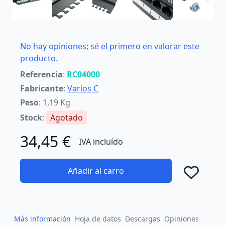
No hay opiniones; sé el primero en valorar este
producto.
Referencia
:
RC04000
Fabricante
:
Varios C
Peso
: 1,19 Kg
Stock
:
Agotado
34,45 €
IVA incluído
Añadir al carro
Añad
Más información
Hoja de datos
Descargas
Opiniones