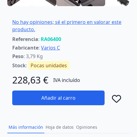
No hay opiniones; sé el primero en valorar este
producto.
Referencia
:
RA06400
Fabricante
:
Varios C
Peso
: 3,79 Kg
Stock
:
Pocas unidades
228,63 €
IVA incluído
Añadir al carro
Añad
Más información
Hoja de datos
Opiniones