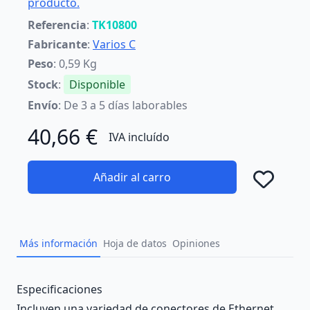
producto.
Referencia
:
TK10800
Fabricante
:
Varios C
Peso
: 0,59 Kg
Stock
:
Disponible
Envío
: De 3 a 5 días laborables
40,66 €
IVA incluído
Añadir al carro
Añad
Más información
Hoja de datos
Opiniones
Description
Especificaciones
Incluyen una variedad de conectores de Ethernet.