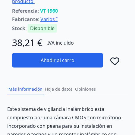
producto.
Referencia
:
VT 1960
Fabricante
:
Varios I
Stock
:
Disponible
38,21 €
IVA incluído
Añadir al carro
Añad
Más información
Hoja de datos
Opiniones
Description
Este sistema de vigilancia inalámbrico esta
compuesto por una cámara CMOS con micrófono
incorporado con peana para su instalación en
paredes o techos y un receptor inalámbrico con