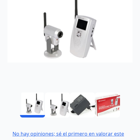
No hay opiniones; sé el primero en valorar este