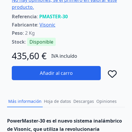
No hay opiniones; sé el primero en valorar este
producto.
Referencia
:
PMASTER-30
Fabricante
:
Visonic
Peso
: 2 Kg
Stock
:
Disponible
435,60 €
IVA incluído
Añadir al carro
Añad
Más información
Hoja de datos
Descargas
Opiniones
Description
PowerMaster-30 es el nuevo sistema inalámbrico
de Visonic, que utiliza la revolucionaria